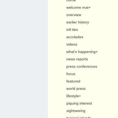
home
welcome mat+
overview
earlier history
intl ties
accolades
videos
what's happening+
news reports
press conferences
focus
featured
world press
lifestyle+
piquing interest
sightseeing