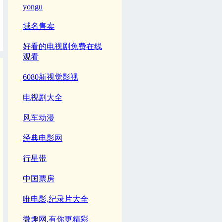
yongu
域名售卖
好看的电视剧免费在线
观看
6080新视觉影视
电视剧大全
风车动漫
经典电影网
行星带
中国票房
唯电影,纪录片大全
微趣网,有你更精彩