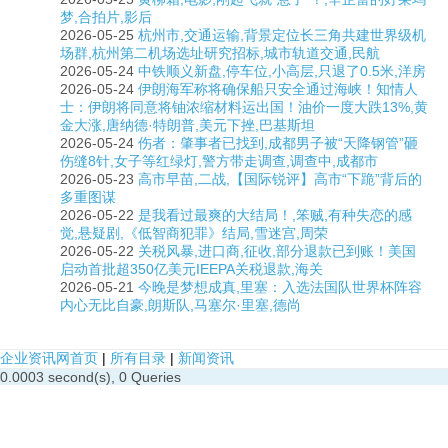
梦,合拍片,影后
2026-05-25
杭州市,交通运输,背景定位长三角共建世界级机
场群,杭州第二机场选址研究招标,城市轨道交通,民航
2026-05-24
中铁顺义新盘,停车位,小高层,只退了0.5米,洋房
2026-05-24
伊朗海军称将确保船只安全通过海峡！知情人
士：伊朗将同意将铀浓缩材料运出国！油价一度大跌13%,黄
金大涨,唐纳德·特朗普,美元下挫,巴基斯坦
2026-05-24
伤者：肇事者已找到,成都男子被“天降钢管”砸
伤缝8针,女子等红绿灯,警方带走调查,调查中,成都市
2026-05-23
高市早苗,二战,【国际锐评】高市“下跪”背后的
多重图谋
2026-05-22
是我看过最爽的大结局！,笨贼,有种失恋的感
觉,悬疑剧,《低智商犯罪》结局,雪迷宫,周荣
2026-05-22
关税风暴,进口商,征收,部分退款已到账！美国
启动首批超350亿美元IEEPA关税退款,海关
2026-05-21
今晚是梦想成真,里塞：入选法国队世界杯阵容
内心无比自豪,朗斯队,马塞尔·里塞,德尚
企业资讯网首页
|
所有目录
|
新闻资讯
0.0003 second(s), 0 Queries