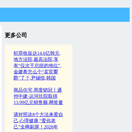
更多公司
犯罪收益达14.6亿韩元,
地方法院,最高法院,享
有“仅次于总统的地位”,
金建希怎么个“卖官鬻
爵”了？,尹锡悦,韩国
商品住宅,周度销冠丨通
州中建·运河玖院取得
13.99亿元销售额,网签量
请对照这8个方法来爱自
己,心理健康,“爱你老
己”全网刷屏！2026年