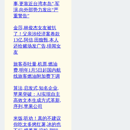
事,更靠近台湾本岛”,军
演,向外部势力发出“严
重警告”
金莎,林俊杰女友被扒
了！父亲涉经济案卷款
13亿,阿信,田馥甄,本人
还给赌场发广告,绯闻女
友
旅客吞吐量,机票,燃油
费,明年1月5日起国内航
线旅客燃油附加费下调
算法,启发式,知名企业,
苹果突破：AI实现自主
高效文本生成方式革新,
序列,苹果公司
米饭,听劝！真的不建议
你吃太多烤红薯,冰的也