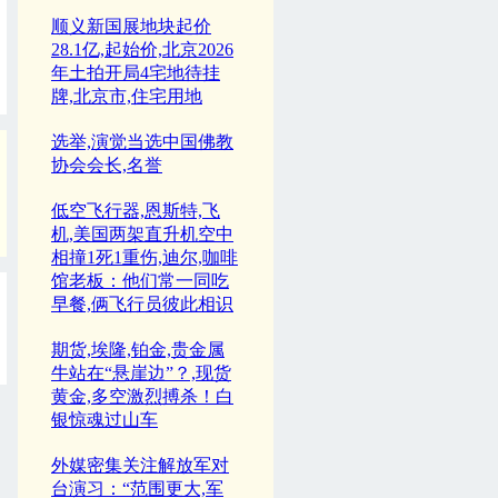
顺义新国展地块起价
28.1亿,起始价,北京2026
年土拍开局4宅地待挂
牌,北京市,住宅用地
选举,演觉当选中国佛教
协会会长,名誉
低空飞行器,恩斯特,飞
机,美国两架直升机空中
相撞1死1重伤,迪尔,咖啡
馆老板：他们常一同吃
早餐,俩飞行员彼此相识
期货,埃隆,铂金,贵金属
牛站在“悬崖边”？,现货
黄金,多空激烈搏杀！白
银惊魂过山车
外媒密集关注解放军对
台演习：“范围更大,军