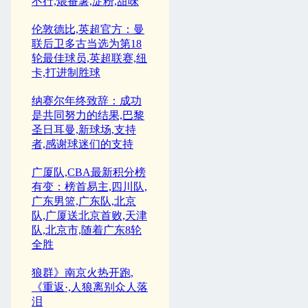
不行,煨番薯,淀粉,甜味
伦敦德比,英超官方：曼
联后卫多古当选为第18
轮最佳球员,英超联赛,纽
卡,打进制胜球
纳赛尔年终致辞：成功
是共同努力的结果,巴黎
圣日耳曼,新球场,支持
者,感谢球迷们的支持
广厦队,CBA最新积分榜
有变：榜首易主,四川队,
广东男篮,广东队,北京
队,广厦送北京首败,天津
队,北京市,随着广东8轮
全胜
狼群》南京火热开跑,
《重返·,人狼离别众人落
泪