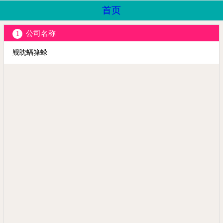
首页
公司名称
1
觐眈蝠箨蝾