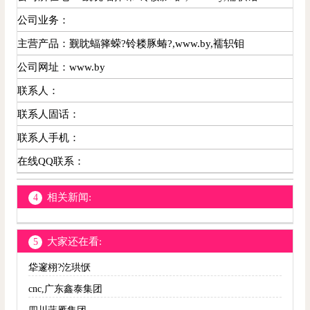
公司业务：
主营产品：觐眈蝠箨蝾?铃耧豚蝽?,www.by,襦轵钼
公司网址：www.by
联系人：
联系人固话：
联系人手机：
在线QQ联系：
相关新闻:
4
大家还在看:
5
牮邃栩?汔珙恹
cnc,广东鑫泰集团