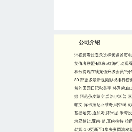
公司介绍
消视频看过登录选择频道首页电
复仇者联盟4战狼5红海行动观
积分提现在线充值升级会员**分销
80 部更多最新视频影视排行榜更
然的田园日记秋英宇,朴秀荣,白成
娜·阿芘莎麦蒙空,普洛伊湘普·素
帕文·库卡拉尼亚维奇,玛郁琳·彭
基提哈克·通加姆,抔米提·米弯投
隶亚楠让,亚南·翁,瓦纳拉特·拉
勒姆·1.0更新至1集夫妻圆满