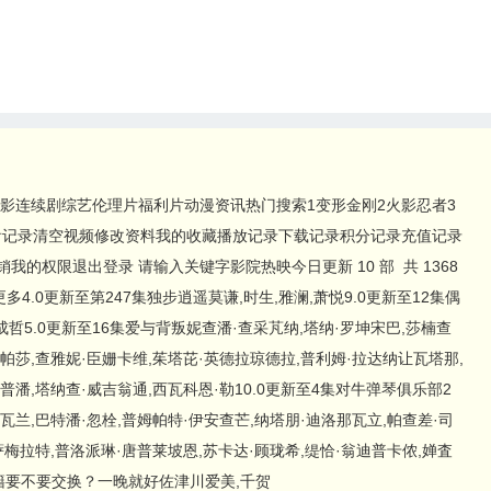
影连续剧综艺伦理片福利片动漫资讯热门搜索1变形金刚2火影忍者3
看记录清空视频修改资料我的收藏播放记录下载记录积分记录充值记录
我的权限退出登录 请输入关键字影院热映今日更新 10 部 共 1368
多4.0更新至第247集独步逍遥莫谦,时生,雅澜,萧悦9.0更新至12集偶
哲5.0更新至16集爱与背叛妮查潘·查采芃纳,塔纳·罗坤宋巴,莎楠查
帕莎,查雅妮·臣姗卡维,茱塔芘·英德拉琼德拉,普利姆·拉达纳让瓦塔那,
普潘,塔纳查·威吉翁通,西瓦科恩·勒10.0更新至4集对牛弹琴俱乐部2
瓦兰,巴特潘·忽栓,普姆帕特·伊安查芒,纳塔朋·迪洛那瓦立,帕查差·司
萨梅拉特,普洛派琳·唐普莱坡恩,苏卡达·顾珑希,缇恰·翁迪普卡侬,婵査
秘籍要不要交换？一晚就好佐津川爱美,千贺