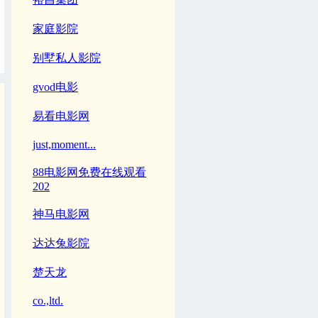
家庭影院
别墅私人影院
gvod电影
易看电影网
just,moment...
88电影网免费在线观看
202
神马电影网
达达兔影院
楚天龙
co.,ltd.