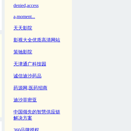
denied,access
a,moment...
天天影院
影视大全优质高清网站
策驰影院
天津通广科技园
诚信迪沙药品
药源网,医药招商
迪沙菲密亚
中国领先的智慧供应链
解决方案
360品牌授权