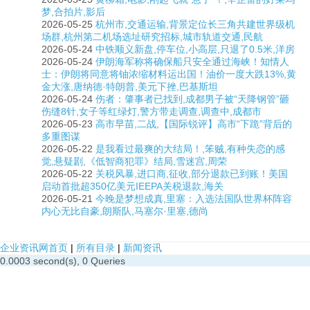
梦,合拍片,影后
2026-05-25
杭州市,交通运输,背景定位长三角共建世界级机
场群,杭州第二机场选址研究招标,城市轨道交通,民航
2026-05-24
中铁顺义新盘,停车位,小高层,只退了0.5米,洋房
2026-05-24
伊朗海军称将确保船只安全通过海峡！知情人
士：伊朗将同意将铀浓缩材料运出国！油价一度大跌13%,黄
金大涨,唐纳德·特朗普,美元下挫,巴基斯坦
2026-05-24
伤者：肇事者已找到,成都男子被“天降钢管”砸
伤缝8针,女子等红绿灯,警方带走调查,调查中,成都市
2026-05-23
高市早苗,二战,【国际锐评】高市“下跪”背后的
多重图谋
2026-05-22
是我看过最爽的大结局！,笨贼,有种失恋的感
觉,悬疑剧,《低智商犯罪》结局,雪迷宫,周荣
2026-05-22
关税风暴,进口商,征收,部分退款已到账！美国
启动首批超350亿美元IEEPA关税退款,海关
2026-05-21
今晚是梦想成真,里塞：入选法国队世界杯阵容
内心无比自豪,朗斯队,马塞尔·里塞,德尚
企业资讯网首页
|
所有目录
|
新闻资讯
0.0003 second(s), 0 Queries