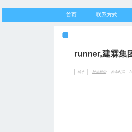
首页
联系方式
runner,建霖集
发布时间
2
城市
社会科学