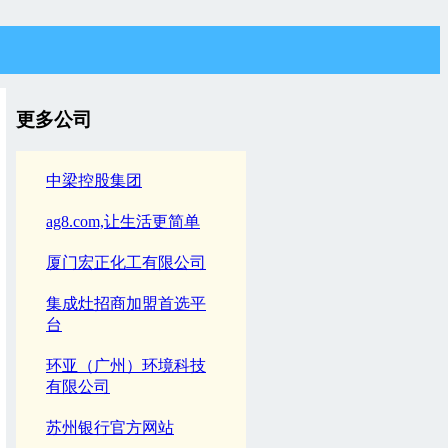
更多公司
中梁控股集团
ag8.com,让生活更简单
厦门宏正化工有限公司
集成灶招商加盟首选平
台
环亚（广州）环境科技
有限公司
苏州银行官方网站