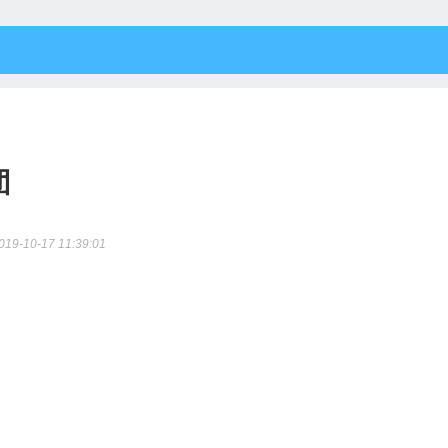
团
019-10-17 11:39:01