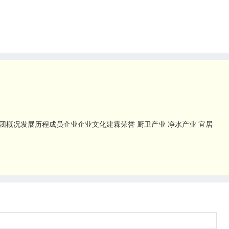
集团概况发展历程成员企业企业文化建霖荣誉 厨卫产业 净水产业 宜居