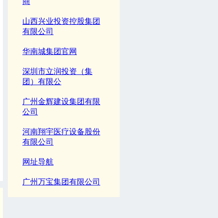
商
山西兴业投资控股集团
有限公司
华南城集团官网
深圳市立润投资（集
团）有限公
广州金辉建设集团有限
公司
河南翔宇医疗设备股份
有限公司
网址导航
广州万宝集团有限公司