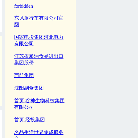
forbidden
东风旅行车有限公司官
网
国家电投集团河北电力
有限公司
江苏省粮油食品进出口
集团股份
西航集团
沈阳副食集团
首页,谷神生物科技集团
有限公司
首页,经投集团
名品生活世界集成服务