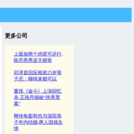
更多公司
上面放两个鸡蛋可还行,
陈乔恩秀逆天锁骨
邱泽首回应相差25岁母
子恋：聊得来都可以
重现《奋斗》上演回忆
杀,王珞丹揭秘“跨界黑
幕”
网传龟梨和也与深田恭
子年内结婚,两人因戏生
情