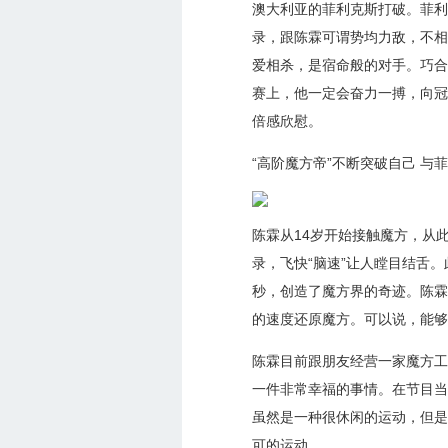
澳大利亚的菲利克斯打破。菲利
录，跟陈霖可谓势均力敌，不相
爱相杀，是宿命般的对手。巧合
赛上，他一定会奋力一搏，向冠
倍感欣慰。
“高阶魔方帝”不断突破自己 与
陈霖从14岁开始接触魔方，从此
录，飞快“脑速”让人瞠目结舌
秒，创造了魔方界的奇迹。陈霖
的速度还原魔方。可以说，能够
陈霖目前跟朋友经营一家魔方工
一件非常幸福的事情。在节目当
虽然是一种很休闲的运动，但是
可的运动。