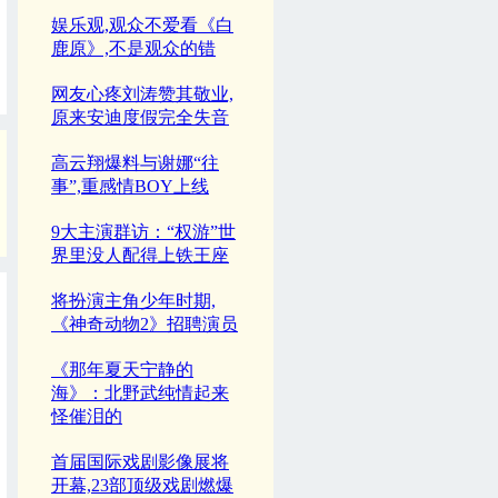
娱乐观,观众不爱看《白
鹿原》,不是观众的错
网友心疼刘涛赞其敬业,
原来安迪度假完全失音
高云翔爆料与谢娜“往
事”,重感情BOY上线
9大主演群访：“权游”世
界里没人配得上铁王座
将扮演主角少年时期,
《神奇动物2》招聘演员
《那年夏天宁静的
海》：北野武纯情起来
怪催泪的
首届国际戏剧影像展将
开幕,23部顶级戏剧燃爆