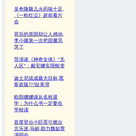
吴奇隆颖儿火药味十足,
《一粒红尘》超前看片
会
背后的原因却让人感动,
李小璐第一次把甜馨骂
哭了
导演谈《神奇女侠》“无
人区”：戴安娜实现蜕变
迪士尼或成最大目标,黑
客盗版???趾美澄
欧阳娜娜谈从名校退
学：为什么书一定要在
学校读
首度登台小巨蛋引燃台
北乐迷,马頔,助力魏如萱
演唱会