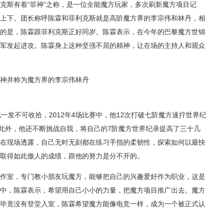
克斯有着“菲神”之称，是一位全能魔方玩家，多次刷新魔方项目记
上下。团长称呼陈霖和菲利克斯就是高阶魔方界的李宗伟和林丹，相
的是，陈霖跟菲利克斯正好同岁。陈霖表示，在今年的巴黎魔方世锦
军发起进攻。陈霖身上这种坚强不屈的精神，让在场的主持人和观众
菲神并称为魔方界的李宗伟林丹
一发不可收拾，2012年4场比赛中，他12次打破七阶魔方速拧世界纪
。此外，他还不断挑战自我，将自己的7阶魔方世界纪录提高了三十几
在现场透露，自己无时无刻都在练习手指的柔韧性，探索如何以最快
取得如此傲人的成绩，跟他的努力是分不开的。
作室，专门教小朋友玩魔方，能够把自己的兴趣爱好作为职业，这是
中，陈霖表示，希望用自己小小的力量，把魔方项目推广出去。魔方
毕竟没有登堂入室，陈霖希望魔方能像电竞一样，成为一个被正式认