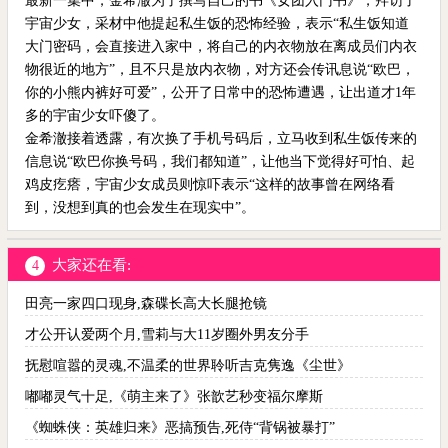
最新一集中，金希澈为了撰写自己的书《女团入门书》，拜访了
宇宙少女，采材中他提起私生饭的恐怖经验，表示“私生饭知道
大门密码，会直接进入家中，将自己的内衣物放在离成员们内衣
物很近的地方”，且不只是放内衣物，对方还会传讯息说“欧巴，
你的小熊内裤好可爱”，公开了日常中的恐怖遭遇，让出道才1年
多的宇宙少女吓傻了。
金希澈接着透露，有次换了手机号码后，立马收到私生饭传来的
信息说“欧巴你换号码，我们都知道”，让他当下觉得好可怕、起
鸡皮疙瘩，宇宙少女成员则惊吓表示“这样的故事曾在网络看
到，没想到真的也会发生在现实中”。
大家还在看:
4
田亮一家四口现身,森碟长高大长腿抢镜
才公开认爱两个月,雪莉与大11岁圈外男友分手
抚慰喧嚣的灵魂,不温柔的世界聆听吉克隽逸《尘世》
嘟嘟灵气十足,《萌主来了》张歆艺秒变福尔摩斯
《蜘蛛侠：英雄归来》恶搞预告,死侍“背锅被暴打”