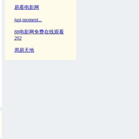
易看电影网
just,moment...
88电影网免费在线观看
202
周易天地