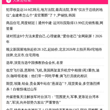
大家还在看:
4
犯罪收益达14.6亿韩元,地方法院,最高法院,享有“仅次于总统的地
位”,金建希怎么个“卖官鬻爵”了？,尹锡悦,韩国
商品住宅,周度销冠丨通州中建·运河玖院取得13.99亿元销售额,网
签量
请对照这8个方法来爱自己,心理健康,“爱你老己”全网刷屏！2026
年
顺义新国展地块起价28.1亿,起始价,北京2026年土拍开局4宅地待
挂牌,北京市,住宅用地
选举,演觉当选中国佛教协会会长,名誉
低空飞行器,恩斯特,飞机,美国两架直升机空中相撞1死1重伤,迪
尔,咖啡馆老板：他们常一同吃早餐,俩飞行员彼此相识
期货,埃隆,铂金,贵金属牛站在“悬崖边”？,现货黄金,多空激烈搏
杀！白银惊魂过山车
外媒密集关注解放军对台演习：“范围更大,军事,更靠近台湾本
岛”,军演,向外部势力发出“严重警告”