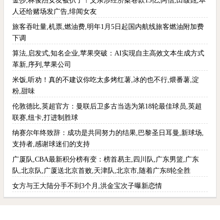
金莎,林俊杰女友被扒了！父亲涉经济案卷款13亿,阿信,田馥甄,本
人还给赌场发广告,绯闻女友
旅客吞吐量,机票,燃油费,明年1月5日起国内航线旅客燃油附加费
下调
算法,启发式,知名企业,苹果突破：AI实现自主高效文本生成方式
革新,序列,苹果公司
米饭,听劝！真的不建议你吃太多烤红薯,冰的也不行,煨番薯,淀
粉,甜味
伦敦德比,英超官方：曼联后卫多古当选为第18轮最佳球员,英超
联赛,纽卡,打进制胜球
纳赛尔年终致辞：成功是共同努力的结果,巴黎圣日耳曼,新球场,
支持者,感谢球迷们的支持
广厦队,CBA最新积分榜有变：榜首易主,四川队,广东男篮,广东
队,北京队,广厦送北京首败,天津队,北京市,随着广东8轮全胜
女方与王大陆分手不到3个月,洪金宝次子曝新恋情
0.0011 second(s), 6 Queries