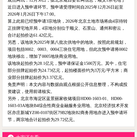
观点网讯：12月30日，据北京规自委官网信息，顺义1宗宅地于
近日进入预申请环节。预申请受理时间自2025年12月26日起至
2026年1月26日下午17:00。
算上此前已经预申请3宗地块，2026年北京土地市场将由4宗待转
正挂牌宅地开局，4宗地分别位于顺义、石景山、通州和密云，
合计起拍价达61.42亿元。
另悉，该地块为2025年第八批次供地中的地块。按照此前规划，
项目包括0002、0003、0004三块住宅用地，但此次预申请将0002
地块移出，增加了0005地块商业用地。
该地块起拍价为28.1亿元，预申请保证金1500万元。其中，住宅
部分挂牌起始价为24.73亿元，起拍楼面价约为3万元/平方米；商
业部分挂牌起始价为3.37亿元。
免责声明：本文内容与数据由观点根据公开信息整理，不构成投
资建议，使用前请核实。
另外，北京市海淀区蓝景丽家收储项目HD00-1603-01、HD00-
1603-03A地块B4综合性商业金融服务业用地、北京经济技术开发
区亦庄新城YZ00-0107街区79B2地块B2商务用地亦进入预申请环
节，两宗地合计起拍价为29.72亿元。