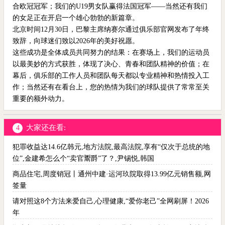
合欧冠冠军；我们的U19男女队赢得法国冠军——当然还有我们
的女足正在开启一个雄心勃勃的新篇章。
北京时间12月30日，巴黎主席纳赛尔通过俱乐部官网发布了年终
致辞，向球迷们致以2026年的美好祝愿。
这些成功是全体成员共同努力的结果：在赛场上，我们的运动员
以最美妙的方式获胜，体现了决心、青春和团队精神的价值；在
幕后，俱乐部的工作人员和团队每天都以专业精神和热情投入工
作；当然还有在看台上，您的热情为我们的球队提供了常常至关
重要的额外动力。
大家还在看:
4
犯罪收益达14.6亿韩元,地方法院,最高法院,享有“仅次于总统的地
位”,金建希怎么个“卖官鬻爵”了？,尹锡悦,韩国
商品住宅,周度销冠丨通州中建·运河玖院取得13.99亿元销售额,网
签量
请对照这8个方法来爱自己,心理健康,“爱你老己”全网刷屏！2026
年