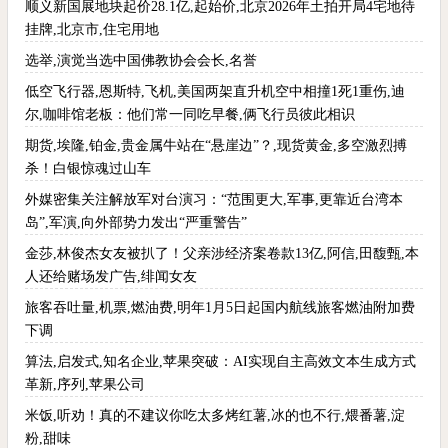
顺义新国展地块起价28.1亿,起始价,北京2026年土拍开局4宅地待
挂牌,北京市,住宅用地
选举,演觉当选中国佛教协会会长,名誉
低空飞行器,恩斯特,飞机,美国两架直升机空中相撞1死1重伤,迪
尔,咖啡馆老板：他们常一同吃早餐,俩飞行员彼此相识
期货,埃隆,铂金,贵金属牛站在“悬崖边”？,现货黄金,多空激烈搏
杀！白银惊魂过山车
外媒密集关注解放军对台演习：“范围更大,军事,更靠近台湾本
岛”,军演,向外部势力发出“严重警告”
金莎,林俊杰女友被扒了！父亲涉经济案卷款13亿,阿信,田馥甄,本
人还给赌场发广告,绯闻女友
旅客吞吐量,机票,燃油费,明年1月5日起国内航线旅客燃油附加费
下调
算法,启发式,知名企业,苹果突破：AI实现自主高效文本生成方式
革新,序列,苹果公司
米饭,听劝！真的不建议你吃太多烤红薯,冰的也不行,煨番薯,淀
粉,甜味