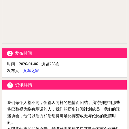
发布时间
2
时间：
2026-01-06
浏览
255
次
发布人：
叉车之家
资讯详情
3
我们每个人都不同，但都因同样的热情而团结，我特别想到那些
将巴黎视为终身承诺的人，我们的历史订阅计划成员，我们的球
迷协会，他们以活力和活动将每场比赛变成无与伦比的激情时
刻。